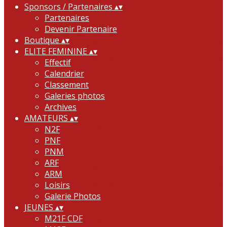
Sponsors / Partenaires
▴
▾
Partenaires
Devenir Partenaire
Boutique
▴
▾
ELITE FEMININE
▴
▾
Effectif
Calendrier
Classement
Galeries photos
Archives
AMATEURS
▴
▾
N2F
PNF
PNM
ARF
ARM
Loisirs
Galerie Photos
JEUNES
▴
▾
M21F CDF