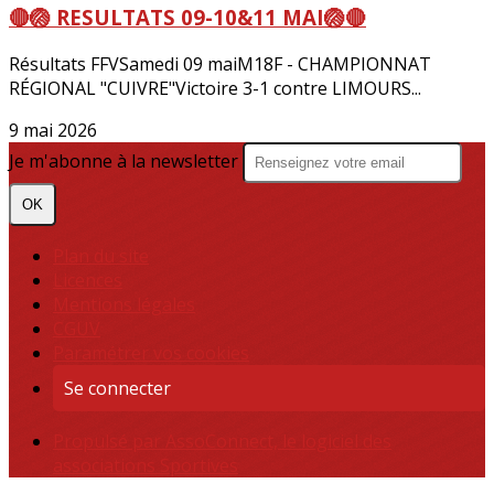
🔴🏐 RESULTATS 09-10&11 MAI🏐🔴
Résultats FFVSamedi 09 maiM18F - CHAMPIONNAT
RÉGIONAL "CUIVRE"Victoire 3-1 contre LIMOURS...
9 mai 2026
Je m'abonne à la newsletter
OK
Plan du site
Licences
Mentions légales
CGUV
Paramétrer vos cookies
Se connecter
Propulsé par AssoConnect, le logiciel des
associations Sportives