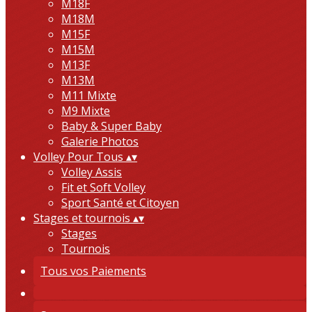
M18F
M18M
M15F
M15M
M13F
M13M
M11 Mixte
M9 Mixte
Baby & Super Baby
Galerie Photos
Volley Pour Tous
▴
▾
Volley Assis
Fit et Soft Volley
Sport Santé et Citoyen
Stages et tournois
▴
▾
Stages
Tournois
Tous vos Paiements