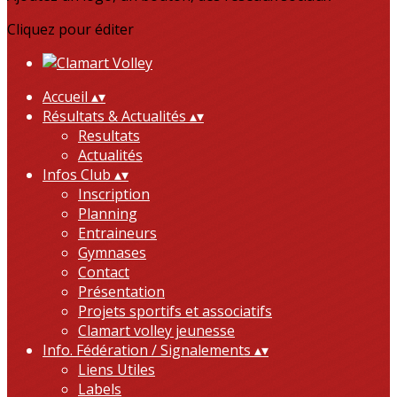
Cliquez pour éditer
Accueil
▴
▾
Résultats & Actualités
▴
▾
Resultats
Actualités
Infos Club
▴
▾
Inscription
Planning
Entraineurs
Gymnases
Contact
Présentation
Projets sportifs et associatifs
Clamart volley jeunesse
Info. Fédération / Signalements
▴
▾
Liens Utiles
Labels