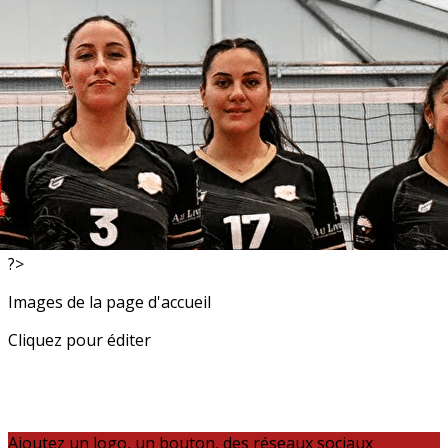
Exporter les lignes sélectionnées
Exporter toutes les colonnes
Exporter uniquement les colonnes affichées
Menu
<
>
Resultats
Actualités
?>
Images de la page d'accueil
Cliquez pour éditer
Ajoutez un logo, un bouton, des réseaux sociaux