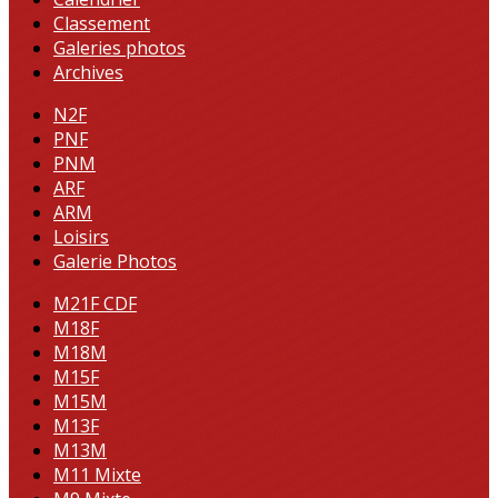
Classement
Galeries photos
Archives
N2F
PNF
PNM
ARF
ARM
Loisirs
Galerie Photos
M21F CDF
M18F
M18M
M15F
M15M
M13F
M13M
M11 Mixte