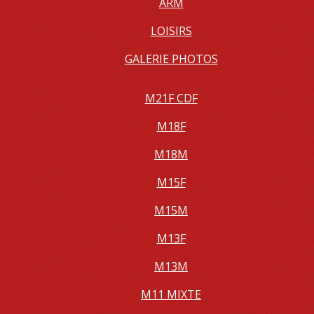
ARM
LOISIRS
GALERIE PHOTOS
M21F CDF
M18F
M18M
M15F
M15M
M13F
M13M
M11 MIXTE