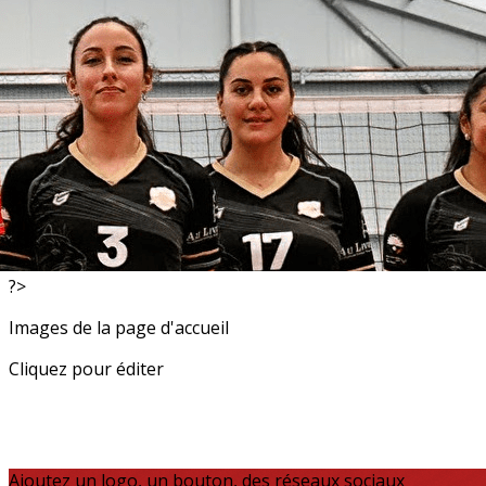
Exporter les lignes sélectionnées
Exporter toutes les colonnes
Exporter uniquement les colonnes affichées
Menu
<
>
Liens Utiles
Labels
?>
Images de la page d'accueil
Cliquez pour éditer
Ajoutez un logo, un bouton, des réseaux sociaux