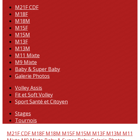
M21F CDF
M18F
M18M
M15F
M15M
M13F
M13M
M11 Mixte
M9 Mixte
Baby & Super Baby
Galerie Photos
Volley Assis
Fit et Soft Volley
Sport Santé et Citoyen
Stages
Tournois
M21F CDF
M18F
M18M
M15F
M15M
M13F
M13M
M11