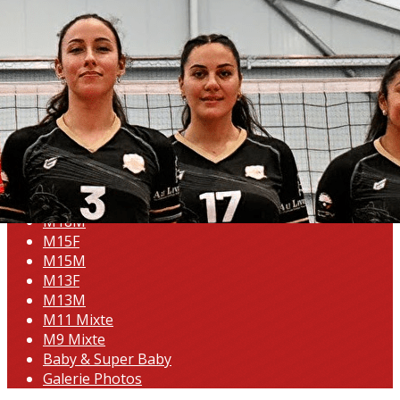
Exporter les lignes sélectionnées
Exporter toutes les colonnes
Exporter uniquement les colonnes affichées
Menu
<
>
M21F CDF
M18F
M18M
M15F
M15M
M13F
M13M
M11 Mixte
M9 Mixte
Baby & Super Baby
Galerie Photos