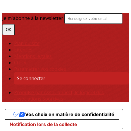
Je m'abonne à la newsletter
OK
Plan du site
Licences
Mentions légales
CGUV
Paramétrer vos cookies
Se connecter
Propulsé par AssoConnect, le logiciel des
associations Sportives
Vos choix en matière de confidentialité
Notification lors de la collecte