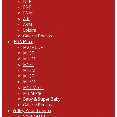
N2F
PNF
PNM
ARF
ARM
Loisirs
Galerie Photos
JEUNES
▴
▾
M21F CDF
M18F
M18M
M15F
M15M
M13F
M13M
M11 Mixte
M9 Mixte
Baby & Super Baby
Galerie Photos
Volley Pour Tous
▴
▾
Volley Assis