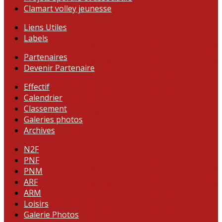
Clamart volley jeunesse
Liens Utiles
Labels
Partenaires
Devenir Partenaire
Effectif
Calendrier
Classement
Galeries photos
Archives
N2F
PNF
PNM
ARF
ARM
Loisirs
Galerie Photos