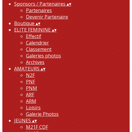
Sponsors / Partenaires
▴
▾
Partenaires
Devenir Partenaire
Boutique
▴
▾
ELITE FEMININE
▴
▾
Effectif
Calendrier
Classement
Galeries photos
Archives
AMATEURS
▴
▾
N2F
PNF
PNM
ARF
ARM
Loisirs
Galerie Photos
JEUNES
▴
▾
M21F CDF