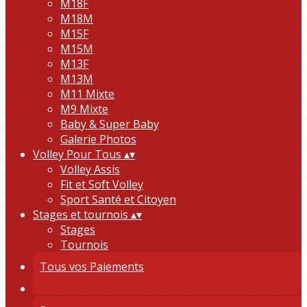
M18F
M18M
M15F
M15M
M13F
M13M
M11 Mixte
M9 Mixte
Baby & Super Baby
Galerie Photos
Volley Pour Tous
▴
▾
Volley Assis
Fit et Soft Volley
Sport Santé et Citoyen
Stages et tournois
▴
▾
Stages
Tournois
Tous vos Paiements