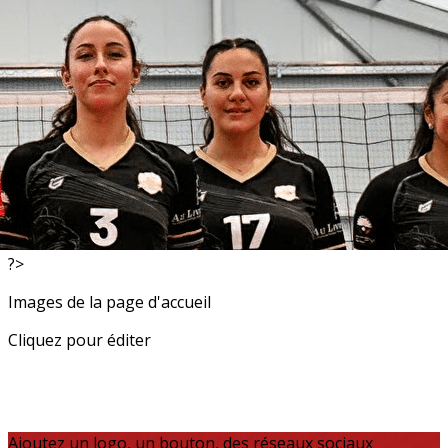
Exporter les lignes sélectionnées
Exporter toutes les colonnes
Exporter uniquement les colonnes affichées
Menu
<
>
Stages
Tournois
?>
Images de la page d'accueil
Cliquez pour éditer
Ajoutez un logo, un bouton, des réseaux sociaux