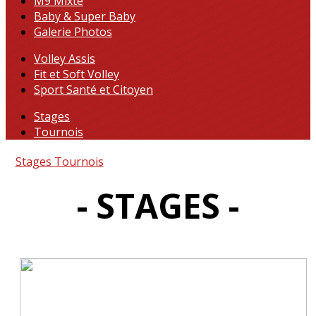
M9 Mixte
Baby & Super Baby
Galerie Photos
Volley Assis
Fit et Soft Volley
Sport Santé et Citoyen
Stages
Tournois
Stages
Tournois
- STAGES -