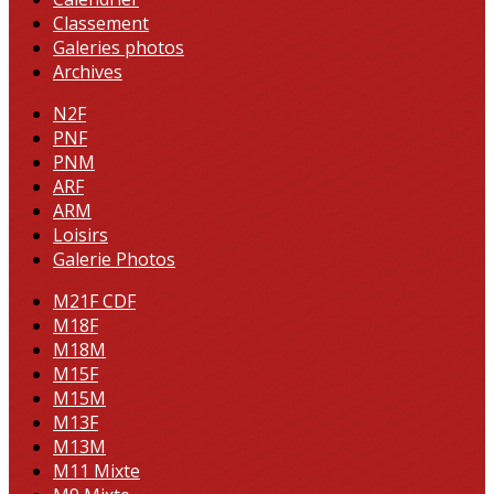
Classement
Galeries photos
Archives
N2F
PNF
PNM
ARF
ARM
Loisirs
Galerie Photos
M21F CDF
M18F
M18M
M15F
M15M
M13F
M13M
M11 Mixte