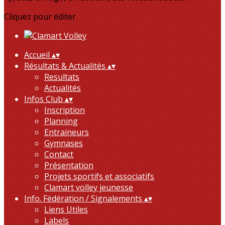
Cliquez pour éditer
Accueil
▴
▾
Résultats & Actualités
▴
▾
Resultats
Actualités
Infos Club
▴
▾
Inscription
Planning
Entraineurs
Gymnases
Contact
Présentation
Projets sportifs et associatifs
Clamart volley jeunesse
Info. Fédération / Signalements
▴
▾
Liens Utiles
Labels