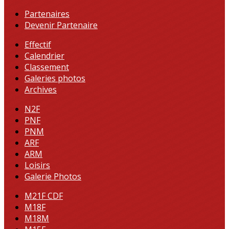
Partenaires
Devenir Partenaire
Effectif
Calendrier
Classement
Galeries photos
Archives
N2F
PNF
PNM
ARF
ARM
Loisirs
Galerie Photos
M21F CDF
M18F
M18M