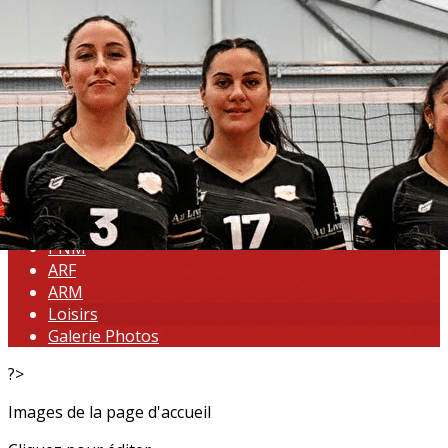
Exporter les lignes sélectionnées
Exporter toutes les colonnes
Exporter uniquement les colonnes affichées
Menu
<
>
N2F
PNF
PNM
ARF
ARM
Loisirs
Galerie Photos
?>
Images de la page d'accueil