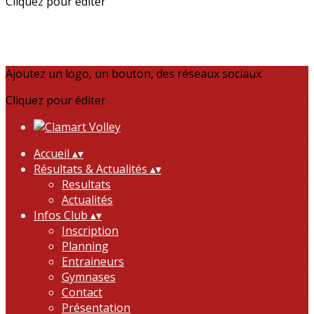
Cliquez pour éditer
Ajoutez un logo, un bouton, des réseaux sociaux
Cliquez pour éditer
Accueil
▴
▾
Résultats & Actualités
▴
▾
Resultats
Actualités
Infos Club
▴
▾
Inscription
Planning
Entraineurs
Gymnases
Contact
Présentation