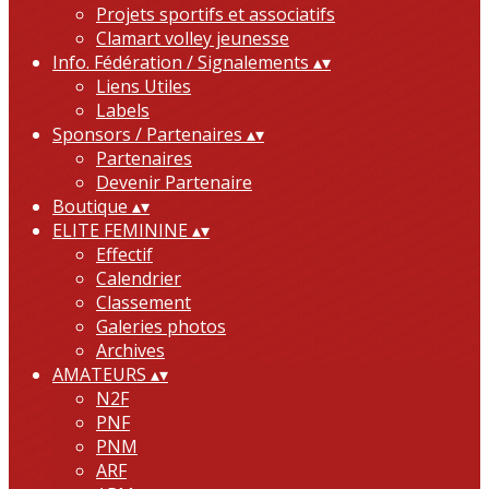
Projets sportifs et associatifs
Clamart volley jeunesse
Info. Fédération / Signalements
▴
▾
Liens Utiles
Labels
Sponsors / Partenaires
▴
▾
Partenaires
Devenir Partenaire
Boutique
▴
▾
ELITE FEMININE
▴
▾
Effectif
Calendrier
Classement
Galeries photos
Archives
AMATEURS
▴
▾
N2F
PNF
PNM
ARF