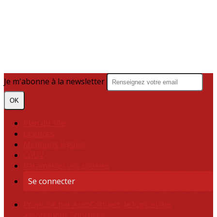
Je m'abonne à la newsletter
OK
Plan du site
Licences
Mentions légales
CGUV
Paramétrer vos cookies
Se connecter
Propulsé par AssoConnect, le logiciel des
associations Sportives