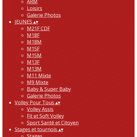
ARM
Loisirs
Galerie Photos
JEUNES
▴
▾
M21F CDF
M18F
M18M
M15F
M15M
M13F
M13M
M11 Mixte
M9 Mixte
Baby & Super Baby
Galerie Photos
Volley Pour Tous
▴
▾
Volley Assis
Fit et Soft Volley
Sport Santé et Citoyen
Stages et tournois
▴
▾
Stages