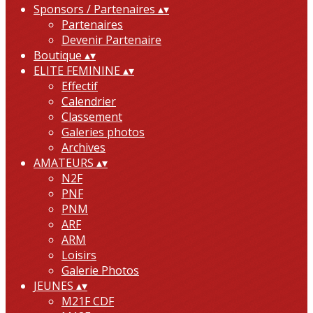
Sponsors / Partenaires
▴
▾
Partenaires
Devenir Partenaire
Boutique
▴
▾
ELITE FEMININE
▴
▾
Effectif
Calendrier
Classement
Galeries photos
Archives
AMATEURS
▴
▾
N2F
PNF
PNM
ARF
ARM
Loisirs
Galerie Photos
JEUNES
▴
▾
M21F CDF