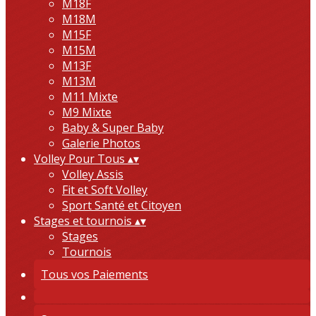
M18F
M18M
M15F
M15M
M13F
M13M
M11 Mixte
M9 Mixte
Baby & Super Baby
Galerie Photos
Volley Pour Tous
▴
▾
Volley Assis
Fit et Soft Volley
Sport Santé et Citoyen
Stages et tournois
▴
▾
Stages
Tournois
Tous vos Paiements