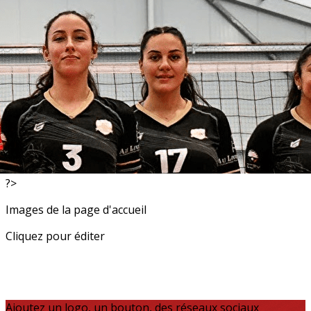
Exporter les lignes sélectionnées
Exporter toutes les colonnes
Exporter uniquement les colonnes affichées
Menu
<
>
Resultats
Actualités
?>
Images de la page d'accueil
Cliquez pour éditer
Ajoutez un logo, un bouton, des réseaux sociaux