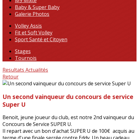
M9 Mixte
Baby & Super Baby
Galerie Photos
Volley Assis
Fit et Soft Volley
Sport Santé et Citoyen
Stages
Tournois
Resultats
Actualités
Retour
Un second vainqueur du concours de service
Super U
Benoit, jeune joueur du club, est notre 2nd vainqueur du
Concours de Service SUPER U.
Il repart avec un bon d'achat SUPER U de 100€ acquis au
terme d'une finale serrée contre Eddy. Un beau cadeau