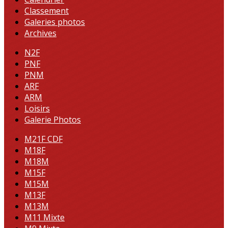
Classement
Galeries photos
Archives
N2F
PNF
PNM
ARF
ARM
Loisirs
Galerie Photos
M21F CDF
M18F
M18M
M15F
M15M
M13F
M13M
M11 Mixte