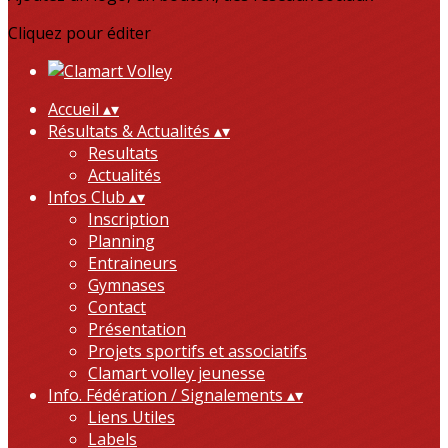
Cliquez pour éditer
Accueil
▴
▾
Résultats & Actualités
▴
▾
Resultats
Actualités
Infos Club
▴
▾
Inscription
Planning
Entraineurs
Gymnases
Contact
Présentation
Projets sportifs et associatifs
Clamart volley jeunesse
Info. Fédération / Signalements
▴
▾
Liens Utiles
Labels