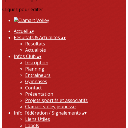
Cliquez pour éditer
Accueil
▴
▾
Résultats & Actualités
▴
▾
Resultats
Actualités
Infos Club
▴
▾
Inscription
Planning
Entraineurs
Gymnases
Contact
Présentation
Projets sportifs et associatifs
Clamart volley jeunesse
Info. Fédération / Signalements
▴
▾
Liens Utiles
Labels