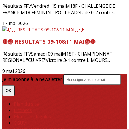
Résultats FFVVendredi 15 maiM18F - CHALLENGE DE
FRANCE M18 FEMININ - POULE ADéfaite 0-2 contre...
17 mai 2026
🔴🏐 RESULTATS 09-10&11 MAI🏐🔴
Résultats FFVSamedi 09 maiM18F - CHAMPIONNAT
RÉGIONAL "CUIVRE"Victoire 3-1 contre LIMOURS...
9 mai 2026
Je m'abonne à la newsletter
OK
Plan du site
Licences
Mentions légales
CGUV