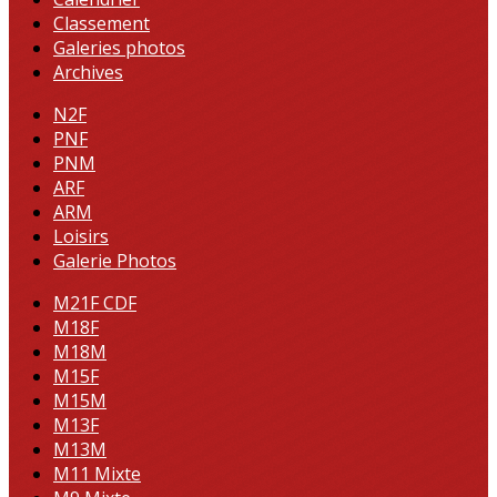
Classement
Galeries photos
Archives
N2F
PNF
PNM
ARF
ARM
Loisirs
Galerie Photos
M21F CDF
M18F
M18M
M15F
M15M
M13F
M13M
M11 Mixte