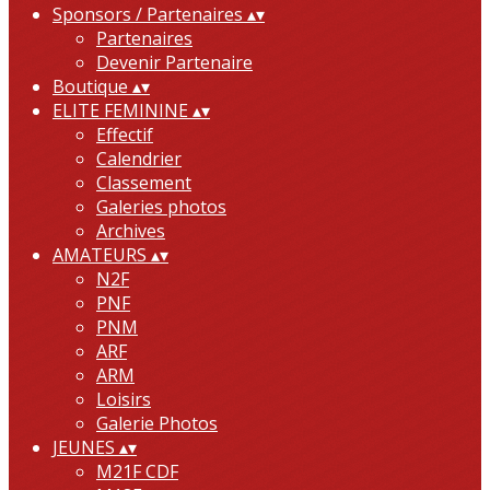
Sponsors / Partenaires
▴
▾
Partenaires
Devenir Partenaire
Boutique
▴
▾
ELITE FEMININE
▴
▾
Effectif
Calendrier
Classement
Galeries photos
Archives
AMATEURS
▴
▾
N2F
PNF
PNM
ARF
ARM
Loisirs
Galerie Photos
JEUNES
▴
▾
M21F CDF