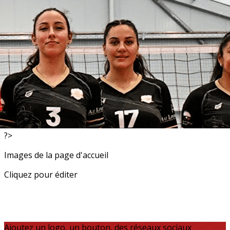
Exporter les lignes sélectionnées
Exporter toutes les colonnes
Exporter uniquement les colonnes affichées
Menu
<
>
Resultats
Actualités
?>
Images de la page d'accueil
Cliquez pour éditer
Ajoutez un logo, un bouton, des réseaux sociaux