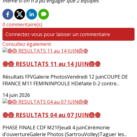
même si on n'a pu engager que 2 équipes "
0 commentaire(s)
Connectez-vous pour laisser un commentaire
Consultez également
🔴🏐 RESULTATS 11 au 14 JUIN🏐🔴
Résultats FFVGalerie PhotosVendredi 12 juinCOUPE DE
FRANCE M11 FEMININPOULE HDéfaite 0-2 contre...
14 juin 2026
🔴🏐 RESULTATS 04 au 07 JUIN🏐🔴
PHASE FINALE CDF M21FJeudi 4 juinCérémonie
d'ouvertureGalerie Photos (SartrouVolley)Taguer les...