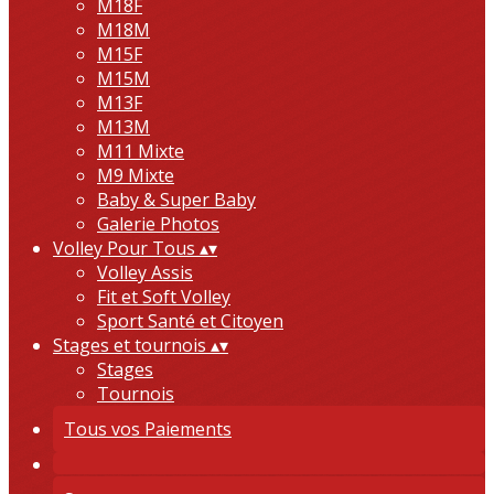
M18F
M18M
M15F
M15M
M13F
M13M
M11 Mixte
M9 Mixte
Baby & Super Baby
Galerie Photos
Volley Pour Tous
▴
▾
Volley Assis
Fit et Soft Volley
Sport Santé et Citoyen
Stages et tournois
▴
▾
Stages
Tournois
Tous vos Paiements