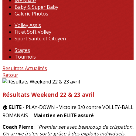
M9 Mixte
Baby & Super Baby
Galerie Photos
Volley Assis
Fit et Soft Volley
Sport Santé et Citoyen
Stages
Tournois
Resultats
Actualités
Retour
Résultats Weekend 22 & 23 avril
🏠
ELITE
- PLAY-DOWN - Victoire 3/0 contre VOLLEY-BALL
ROMANAIS -
Maintien en ELITE assuré
Coach Pierre
: "
Premier set avec beaucoup de crispation.
On arrive à s'en sortir grâce à des exploits individuels.