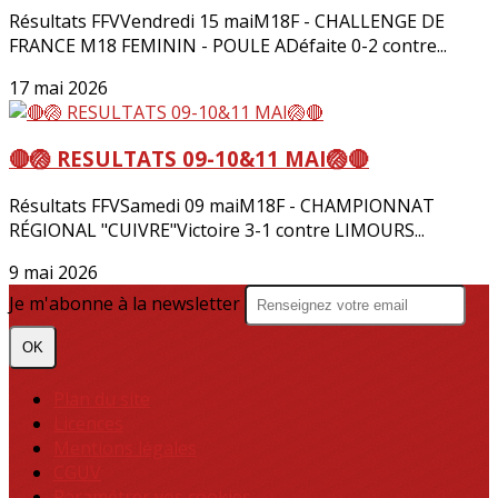
Résultats FFVVendredi 15 maiM18F - CHALLENGE DE
FRANCE M18 FEMININ - POULE ADéfaite 0-2 contre...
17 mai 2026
🔴🏐 RESULTATS 09-10&11 MAI🏐🔴
Résultats FFVSamedi 09 maiM18F - CHAMPIONNAT
RÉGIONAL "CUIVRE"Victoire 3-1 contre LIMOURS...
9 mai 2026
Je m'abonne à la newsletter
OK
Plan du site
Licences
Mentions légales
CGUV
Paramétrer vos cookies