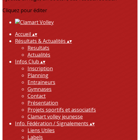
Cliquez pour éditer
Accueil
▴
▾
Résultats & Actualités
▴
▾
Resultats
Actualités
Infos Club
▴
▾
Inscription
Planning
Entraineurs
Gymnases
Contact
Présentation
Projets sportifs et associatifs
Clamart volley jeunesse
Info. Fédération / Signalements
▴
▾
Liens Utiles
Labels