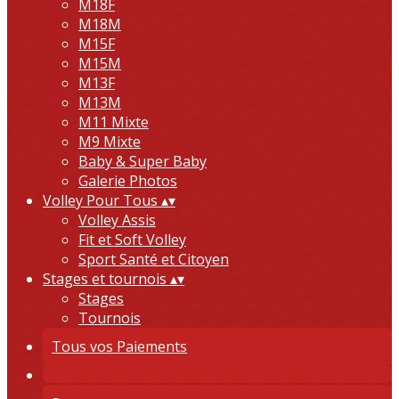
M18F
M18M
M15F
M15M
M13F
M13M
M11 Mixte
M9 Mixte
Baby & Super Baby
Galerie Photos
Volley Pour Tous
▴
▾
Volley Assis
Fit et Soft Volley
Sport Santé et Citoyen
Stages et tournois
▴
▾
Stages
Tournois
Tous vos Paiements