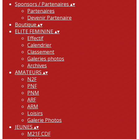
Sponsors / Partenaires
▴
▾
Partenaires
Devenir Partenaire
Boutique
▴
▾
ELITE FEMININE
▴
▾
Effectif
Calendrier
Classement
Galeries photos
Archives
AMATEURS
▴
▾
N2F
PNF
PNM
ARF
ARM
Loisirs
Galerie Photos
JEUNES
▴
▾
M21F CDF