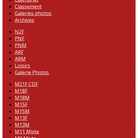
Classement
Galeries photos
Archives
N2F
PNF
PNM
ARF
ARM
Loisirs
Galerie Photos
M21F CDF
M18F
M18M
M15F
M15M
M13F
M13M
M11 Mixte