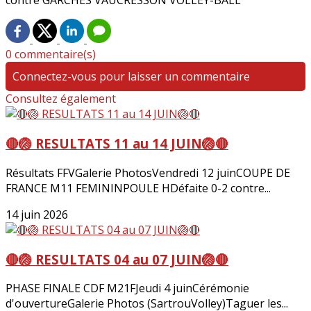
contre GARCHES VAUCRESSON VOLLEY-BALL
0 commentaire(s)
Connectez-vous pour laisser un commentaire
Consultez également
🔴🏐 RESULTATS 11 au 14 JUIN🏐🔴
Résultats FFVGalerie PhotosVendredi 12 juinCOUPE DE
FRANCE M11 FEMININPOULE HDéfaite 0-2 contre...
14 juin 2026
🔴🏐 RESULTATS 04 au 07 JUIN🏐🔴
PHASE FINALE CDF M21FJeudi 4 juinCérémonie
d'ouvertureGalerie Photos (SartrouVolley)Taguer les...