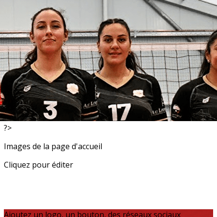
Exporter les lignes sélectionnées
Exporter toutes les colonnes
Exporter uniquement les colonnes affichées
Menu
<
>
Resultats
Actualités
?>
Images de la page d'accueil
Cliquez pour éditer
Ajoutez un logo, un bouton, des réseaux sociaux