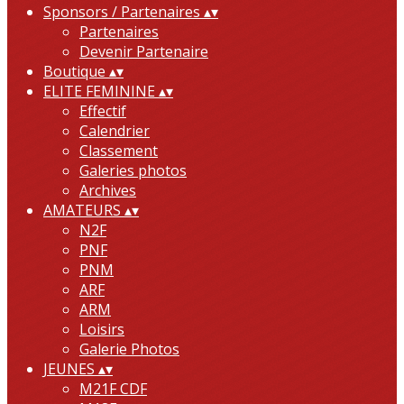
Sponsors / Partenaires
▴
▾
Partenaires
Devenir Partenaire
Boutique
▴
▾
ELITE FEMININE
▴
▾
Effectif
Calendrier
Classement
Galeries photos
Archives
AMATEURS
▴
▾
N2F
PNF
PNM
ARF
ARM
Loisirs
Galerie Photos
JEUNES
▴
▾
M21F CDF