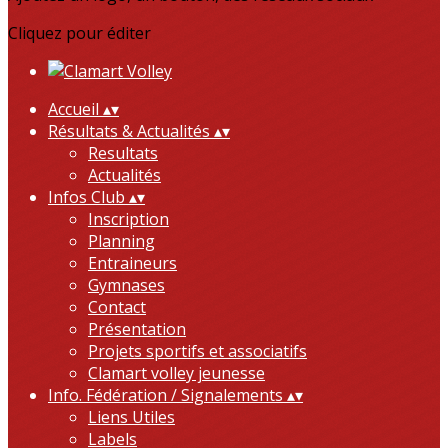
Cliquez pour éditer
Accueil
▴
▾
Résultats & Actualités
▴
▾
Resultats
Actualités
Infos Club
▴
▾
Inscription
Planning
Entraineurs
Gymnases
Contact
Présentation
Projets sportifs et associatifs
Clamart volley jeunesse
Info. Fédération / Signalements
▴
▾
Liens Utiles
Labels