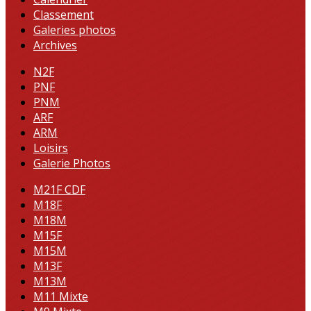
Classement
Galeries photos
Archives
N2F
PNF
PNM
ARF
ARM
Loisirs
Galerie Photos
M21F CDF
M18F
M18M
M15F
M15M
M13F
M13M
M11 Mixte