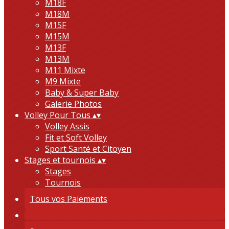
M18F
M18M
M15F
M15M
M13F
M13M
M11 Mixte
M9 Mixte
Baby & Super Baby
Galerie Photos
Volley Pour Tous
▴
▾
Volley Assis
Fit et Soft Volley
Sport Santé et Citoyen
Stages et tournois
▴
▾
Stages
Tournois
Tous vos Paiements