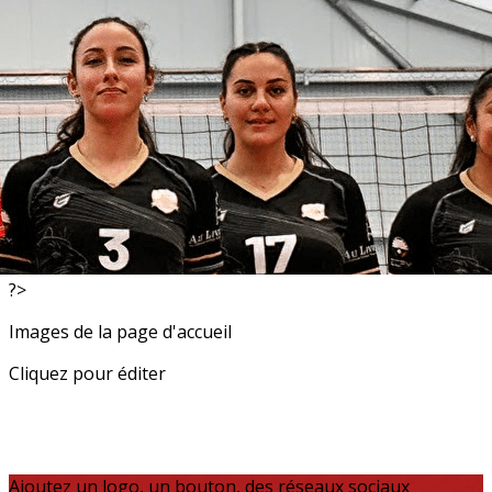
Exporter les lignes sélectionnées
Exporter toutes les colonnes
Exporter uniquement les colonnes affichées
Menu
<
>
Resultats
Actualités
?>
Images de la page d'accueil
Cliquez pour éditer
Ajoutez un logo, un bouton, des réseaux sociaux