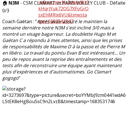
🏠
N3M
- CSM CLAMART vs PARIS VOLLEY CLUB - Défaite
0/3
Coach Gaétan : "
Après avoir assuré le maintien la
semaine dernière notre N3M s'est incliné 3/0 mais a
montré un visage bagarreur. La doublette Hugo M et
Gaëtan C a répondu à mes attentes, ainsi que les prises
de responsabilités de Maxime D à la passe et de Pierre M
en libéro. Le travail du pointu Evan B est intéressant... Un
peu de repos avant la reprise des entraînements et des
tests afin de reconstruire une équipe ayant maintenant
plus d'expériences et d'automatismes. Go Clamart
gogogo
"