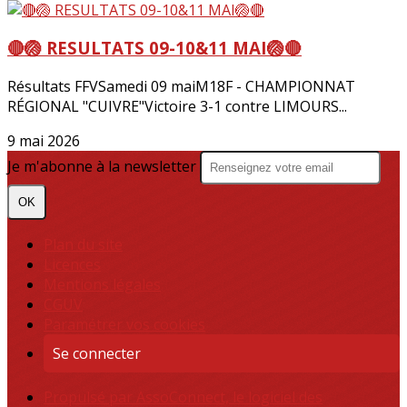
🔴🏐 RESULTATS 09-10&11 MAI🏐🔴
Résultats FFVSamedi 09 maiM18F - CHAMPIONNAT
RÉGIONAL "CUIVRE"Victoire 3-1 contre LIMOURS...
9 mai 2026
Je m'abonne à la newsletter
OK
Plan du site
Licences
Mentions légales
CGUV
Paramétrer vos cookies
Se connecter
Propulsé par AssoConnect, le logiciel des