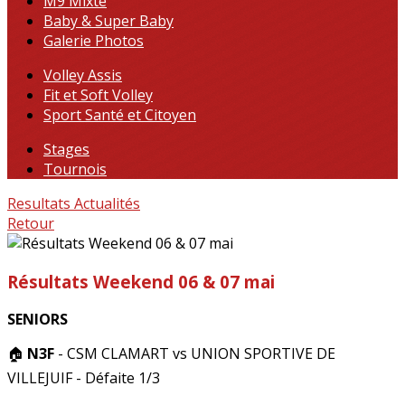
M9 Mixte
Baby & Super Baby
Galerie Photos
Volley Assis
Fit et Soft Volley
Sport Santé et Citoyen
Stages
Tournois
Resultats
Actualités
Retour
Résultats Weekend 06 & 07 mai
SENIORS
🏠
N3F
- CSM CLAMART vs UNION SPORTIVE DE
VILLEJUIF - Défaite 1/3