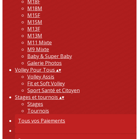
M18F
M18M
M15F
M15M
M13F
M13M
M11 Mixte
M9 Mixte
Baby & Super Baby
Galerie Photos
Volley Pour Tous
▴
▾
Volley Assis
Fit et Soft Volley
Sport Santé et Citoyen
Stages et tournois
▴
▾
Stages
Tournois
Tous vos Paiements