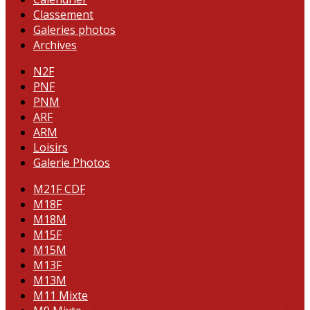
Classement
Galeries photos
Archives
N2F
PNF
PNM
ARF
ARM
Loisirs
Galerie Photos
M21F CDF
M18F
M18M
M15F
M15M
M13F
M13M
M11 Mixte