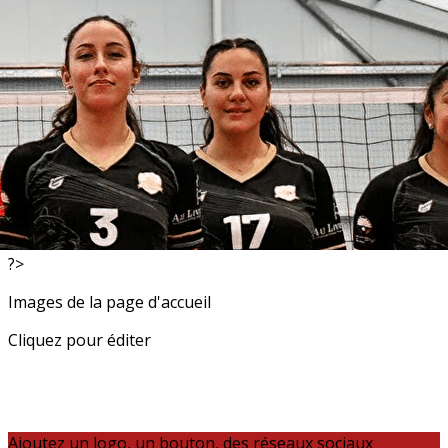
Exporter les lignes sélectionnées
Exporter toutes les colonnes
Exporter uniquement les colonnes affichées
Menu
<
>
Resultats
Actualités
?>
Images de la page d'accueil
Cliquez pour éditer
Ajoutez un logo, un bouton, des réseaux sociaux