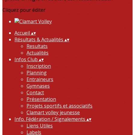
Cliquez pour éditer
Accueil
▴
▾
Résultats & Actualités
▴
▾
Resultats
Actualités
Infos Club
▴
▾
Inscription
Planning
Entraineurs
Gymnases
Contact
Présentation
Projets sportifs et associatifs
Clamart volley jeunesse
Info. Fédération / Signalements
▴
▾
Liens Utiles
Labels