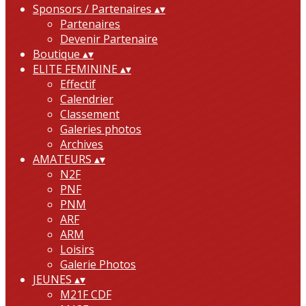
Sponsors / Partenaires
▴
▾
Partenaires
Devenir Partenaire
Boutique
▴
▾
ELITE FEMININE
▴
▾
Effectif
Calendrier
Classement
Galeries photos
Archives
AMATEURS
▴
▾
N2F
PNF
PNM
ARF
ARM
Loisirs
Galerie Photos
JEUNES
▴
▾
M21F CDF