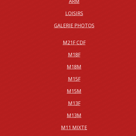
ARM
LOISIRS
GALERIE PHOTOS
M21F CDF
M18F
M18M
M15F
M15M
M13F
M13M
M11 MIXTE