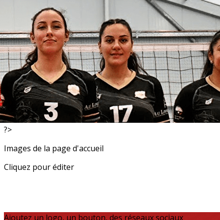
Exporter les lignes sélectionnées
Exporter toutes les colonnes
Exporter uniquement les colonnes affichées
Menu
<
>
Resultats
Actualités
?>
Images de la page d'accueil
Cliquez pour éditer
Ajoutez un logo, un bouton, des réseaux sociaux