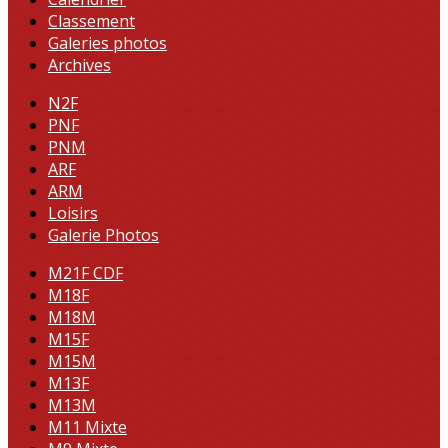
Classement
Galeries photos
Archives
N2F
PNF
PNM
ARF
ARM
Loisirs
Galerie Photos
M21F CDF
M18F
M18M
M15F
M15M
M13F
M13M
M11 Mixte