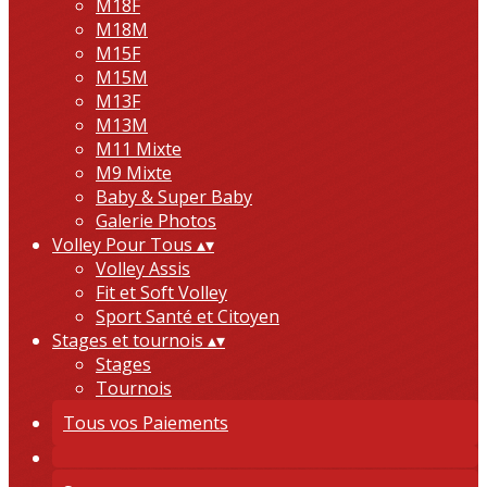
M18F
M18M
M15F
M15M
M13F
M13M
M11 Mixte
M9 Mixte
Baby & Super Baby
Galerie Photos
Volley Pour Tous
▴
▾
Volley Assis
Fit et Soft Volley
Sport Santé et Citoyen
Stages et tournois
▴
▾
Stages
Tournois
Tous vos Paiements