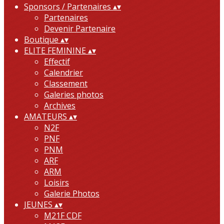
Sponsors / Partenaires
▴
▾
Partenaires
Devenir Partenaire
Boutique
▴
▾
ELITE FEMININE
▴
▾
Effectif
Calendrier
Classement
Galeries photos
Archives
AMATEURS
▴
▾
N2F
PNF
PNM
ARF
ARM
Loisirs
Galerie Photos
JEUNES
▴
▾
M21F CDF