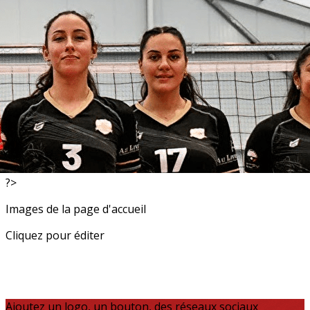
Exporter les lignes sélectionnées
Exporter toutes les colonnes
Exporter uniquement les colonnes affichées
Menu
<
>
Resultats
Actualités
?>
Images de la page d'accueil
Cliquez pour éditer
Ajoutez un logo, un bouton, des réseaux sociaux