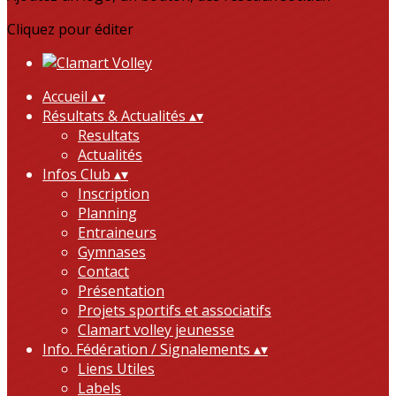
Cliquez pour éditer
Accueil
▴
▾
Résultats & Actualités
▴
▾
Resultats
Actualités
Infos Club
▴
▾
Inscription
Planning
Entraineurs
Gymnases
Contact
Présentation
Projets sportifs et associatifs
Clamart volley jeunesse
Info. Fédération / Signalements
▴
▾
Liens Utiles
Labels