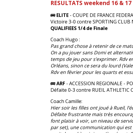
RESULTATS weekend 16 & 17 
🚌
ELITE
- COUPE DE FRANCE FEDER
Victoire 3-0 contre SPORTING CLUB N
QUALIFIEES 1/4 de Finale
Coach Hugo :
Pas grand chose à retenir de ce matc
On a pu jouer sans Domi et alternat
temps de jeu pour s’exprimer. Rdv en 
Orléans, sinon ce sera du lourd (Val
Rdv en février pour les quarts et essa
🚌
ARF
- ACCESSION REGIONALE - PO
Défaite 0-3 contre RUEIL ATHLETIC CL
Coach Camille:
Hier soir les filles ont joué à Rueil,
Défaite frustrante mais très encour
font plaisir à voir, un niveau de serv
par set), une communication qui est 