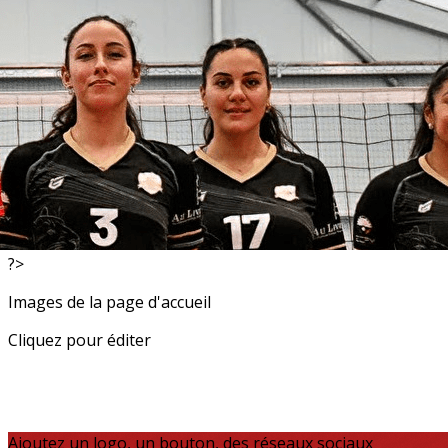
Exporter les lignes sélectionnées
Exporter toutes les colonnes
Exporter uniquement les colonnes affichées
Menu
<
>
Resultats
Actualités
?>
Images de la page d'accueil
Cliquez pour éditer
Ajoutez un logo, un bouton, des réseaux sociaux