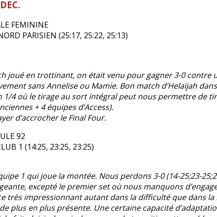
DEC.
ALE FEMININE
ORD PARISIEN (25:17, 25:22, 25:13)
h joué en trottinant, on était venu pour gagner 3-0 contre u
ivement sans Annelise ou Mamie. Bon match d’Helaijah dans 
1/4 où le tirage au sort intégral peut nous permettre de ti
enciennes + 4 équipes d’Access).
yer d’accrocher le Final Four.
ULE 92
UB 1 (14:25, 23:25, 23:25)
 l’équipe 1 qui joue la montée. Nous perdons 3-0 (14-25;23-25;
ageante, excepté le premier set où nous manquons d’engage
ice très impressionnant autant dans la difficulté que dans la
de plus en plus présente. Une certaine capacité d’adaptatio