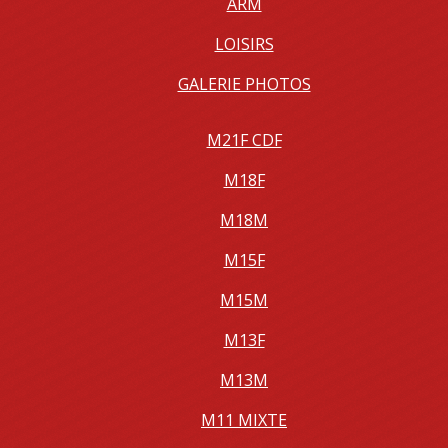
ARM
LOISIRS
GALERIE PHOTOS
M21F CDF
M18F
M18M
M15F
M15M
M13F
M13M
M11 MIXTE