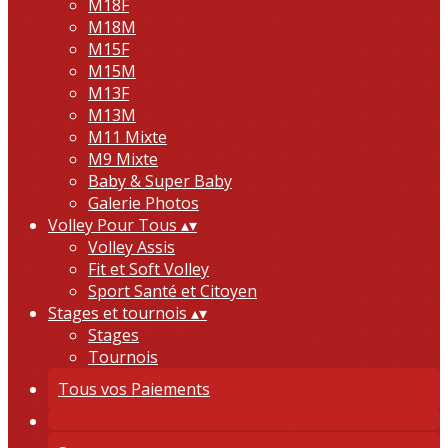
M18F
M18M
M15F
M15M
M13F
M13M
M11 Mixte
M9 Mixte
Baby & Super Baby
Galerie Photos
Volley Pour Tous
▴
▾
Volley Assis
Fit et Soft Volley
Sport Santé et Citoyen
Stages et tournois
▴
▾
Stages
Tournois
Tous vos Paiements