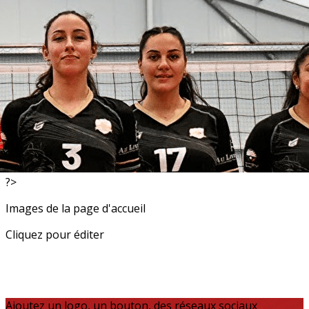
Exporter les lignes sélectionnées
Exporter toutes les colonnes
Exporter uniquement les colonnes affichées
Menu
<
>
Resultats
Actualités
?>
Images de la page d'accueil
Cliquez pour éditer
Ajoutez un logo, un bouton, des réseaux sociaux