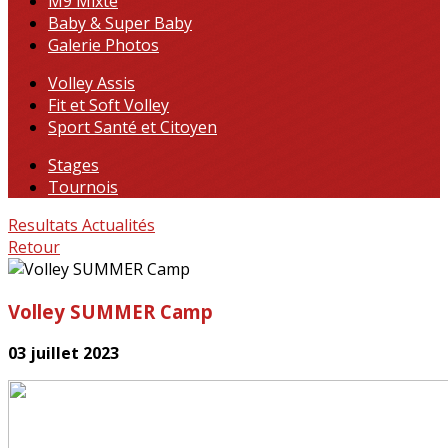
M9 Mixte
Baby & Super Baby
Galerie Photos
Volley Assis
Fit et Soft Volley
Sport Santé et Citoyen
Stages
Tournois
Resultats
Actualités
Retour
Volley SUMMER Camp
03 juillet 2023