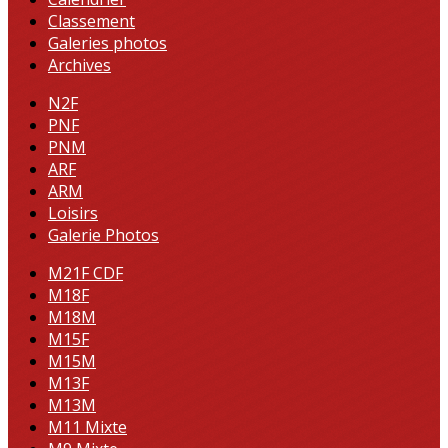
Classement
Galeries photos
Archives
N2F
PNF
PNM
ARF
ARM
Loisirs
Galerie Photos
M21F CDF
M18F
M18M
M15F
M15M
M13F
M13M
M11 Mixte