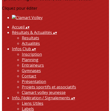
Cliquez pour éditer
Accueil
▴
▾
Résultats & Actualités
▴
▾
Resultats
Actualités
Infos Club
▴
▾
Inscription
Planning
Entraineurs
Gymnases
Contact
Présentation
Projets sportifs et associatifs
Clamart volley jeunesse
Info. Fédération / Signalements
▴
▾
Liens Utiles
Labels