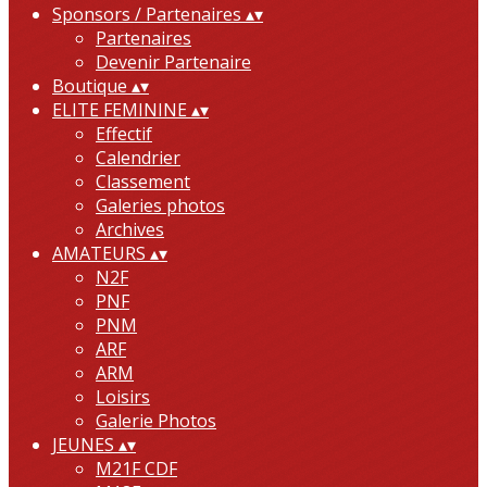
Sponsors / Partenaires
▴
▾
Partenaires
Devenir Partenaire
Boutique
▴
▾
ELITE FEMININE
▴
▾
Effectif
Calendrier
Classement
Galeries photos
Archives
AMATEURS
▴
▾
N2F
PNF
PNM
ARF
ARM
Loisirs
Galerie Photos
JEUNES
▴
▾
M21F CDF