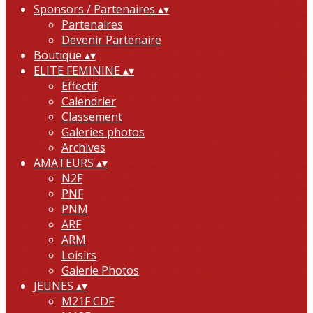
Sponsors / Partenaires
▴
▾
Partenaires
Devenir Partenaire
Boutique
▴
▾
ELITE FEMININE
▴
▾
Effectif
Calendrier
Classement
Galeries photos
Archives
AMATEURS
▴
▾
N2F
PNF
PNM
ARF
ARM
Loisirs
Galerie Photos
JEUNES
▴
▾
M21F CDF