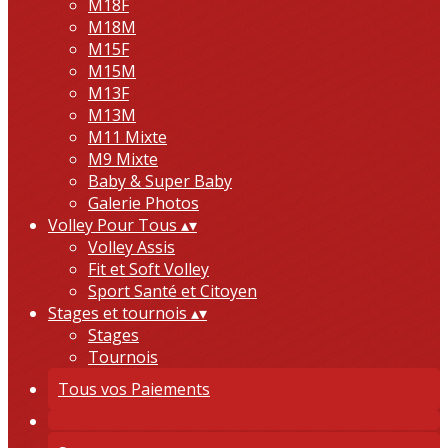
M18F
M18M
M15F
M15M
M13F
M13M
M11 Mixte
M9 Mixte
Baby & Super Baby
Galerie Photos
Volley Pour Tous
▴
▾
Volley Assis
Fit et Soft Volley
Sport Santé et Citoyen
Stages et tournois
▴
▾
Stages
Tournois
Tous vos Paiements