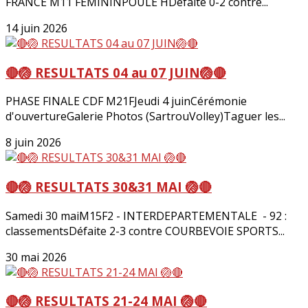
FRANCE M11 FEMININPOULE HDéfaite 0-2 contre...
14 juin 2026
🔴🏐 RESULTATS 04 au 07 JUIN🏐🔴
PHASE FINALE CDF M21FJeudi 4 juinCérémonie
d'ouvertureGalerie Photos (SartrouVolley)Taguer les...
8 juin 2026
🔴🏐 RESULTATS 30&31 MAI 🏐🔴
Samedi 30 maiM15F2 - INTERDEPARTEMENTALE - 92 :
classementsDéfaite 2-3 contre COURBEVOIE SPORTS...
30 mai 2026
🔴🏐 RESULTATS 21-24 MAI 🏐🔴