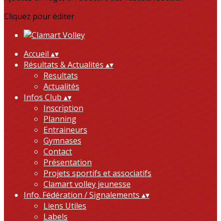
Cliquez pour éditer
Accueil
▴
▾
Résultats & Actualités
▴
▾
Resultats
Actualités
Infos Club
▴
▾
Inscription
Planning
Entraineurs
Gymnases
Contact
Présentation
Projets sportifs et associatifs
Clamart volley jeunesse
Info. Fédération / Signalements
▴
▾
Liens Utiles
Labels