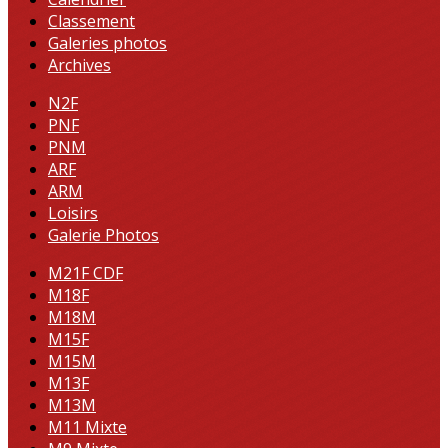
Classement
Galeries photos
Archives
N2F
PNF
PNM
ARF
ARM
Loisirs
Galerie Photos
M21F CDF
M18F
M18M
M15F
M15M
M13F
M13M
M11 Mixte