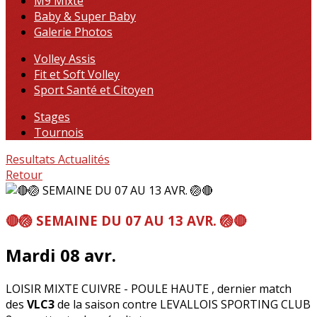
M9 Mixte
Baby & Super Baby
Galerie Photos
Volley Assis
Fit et Soft Volley
Sport Santé et Citoyen
Stages
Tournois
Resultats
Actualités
Retour
🔴🏐 SEMAINE DU 07 AU 13 AVR. 🏐🔴
Mardi 08 avr.
LOISIR MIXTE CUIVRE - POULE HAUTE , dernier match
des
VLC3
de la saison contre LEVALLOIS SPORTING CLUB