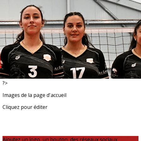
Exporter les lignes sélectionnées
Exporter toutes les colonnes
Exporter uniquement les colonnes affichées
Menu
<
>
Resultats
Actualités
?>
Images de la page d'accueil
Cliquez pour éditer
Ajoutez un logo, un bouton, des réseaux sociaux