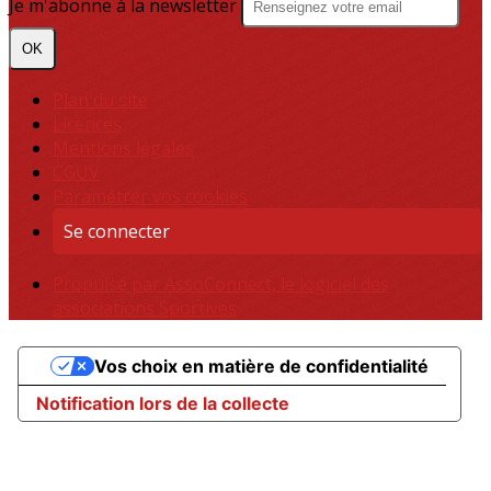
Je m'abonne à la newsletter
OK
Plan du site
Licences
Mentions légales
CGUV
Paramétrer vos cookies
Se connecter
Propulsé par AssoConnect, le logiciel des
associations Sportives
Vos choix en matière de confidentialité
Notification lors de la collecte