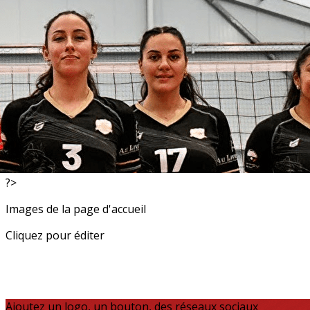
Exporter les lignes sélectionnées
Exporter toutes les colonnes
Exporter uniquement les colonnes affichées
Menu
<
>
Resultats
Actualités
?>
Images de la page d'accueil
Cliquez pour éditer
Ajoutez un logo, un bouton, des réseaux sociaux