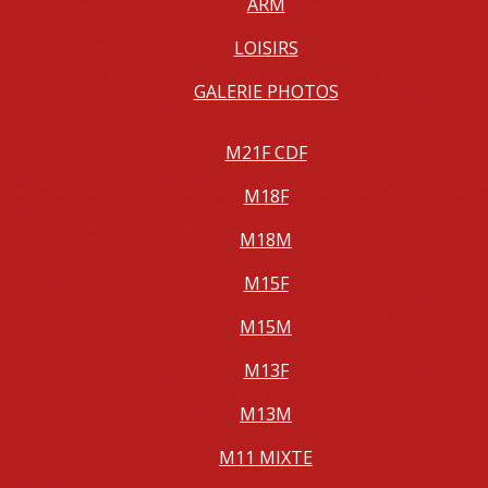
ARM
LOISIRS
GALERIE PHOTOS
M21F CDF
M18F
M18M
M15F
M15M
M13F
M13M
M11 MIXTE