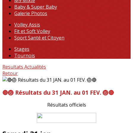
M9 Mixte
Baby & Super Baby
Galerie Photos
Volley Assis
Fit et Soft Volley
Sport Santé et Citoyen
Stages
Tournois
Resultats
Actualités
Retour
🔴🏐 Résultats du 31 JAN. au 01 FEV. 🏐🔴
Résultats officiels