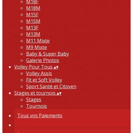
M18F
M18M
M15F
M15M
M13F
M13M
M11 Mixte
M9 Mixte
Baby & Super Baby
Galerie Photos
Volley Pour Tous
▴
▾
Volley Assis
Fit et Soft Volley
Sport Santé et Citoyen
Stages et tournois
▴
▾
Stages
Tournois
Tous vos Paiements