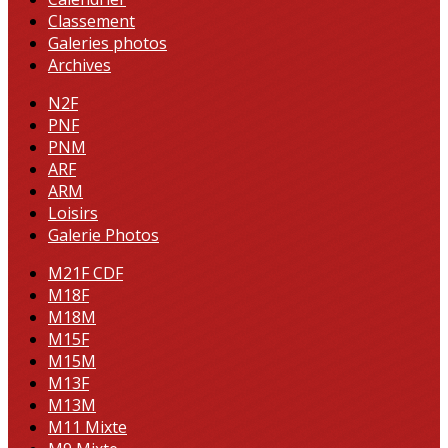
Classement
Galeries photos
Archives
N2F
PNF
PNM
ARF
ARM
Loisirs
Galerie Photos
M21F CDF
M18F
M18M
M15F
M15M
M13F
M13M
M11 Mixte