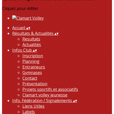
Cliquez pour éditer
Accueil
▴
▾
Résultats & Actualités
▴
▾
Resultats
Actualités
Infos Club
▴
▾
Inscription
Planning
Entraineurs
Gymnases
Contact
Présentation
Projets sportifs et associatifs
Clamart volley jeunesse
Info. Fédération / Signalements
▴
▾
Liens Utiles
Labels