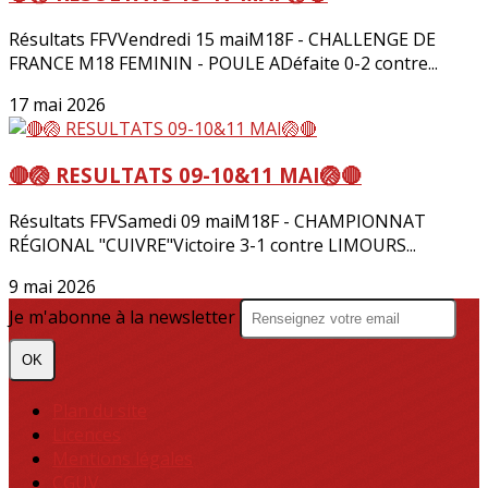
Résultats FFVVendredi 15 maiM18F - CHALLENGE DE
FRANCE M18 FEMININ - POULE ADéfaite 0-2 contre...
17 mai 2026
🔴🏐 RESULTATS 09-10&11 MAI🏐🔴
Résultats FFVSamedi 09 maiM18F - CHAMPIONNAT
RÉGIONAL "CUIVRE"Victoire 3-1 contre LIMOURS...
9 mai 2026
Je m'abonne à la newsletter
OK
Plan du site
Licences
Mentions légales
CGUV