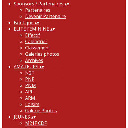
Sponsors / Partenaires
▴
▾
Partenaires
Devenir Partenaire
Boutique
▴
▾
ELITE FEMININE
▴
▾
Effectif
Calendrier
Classement
Galeries photos
Archives
AMATEURS
▴
▾
N2F
PNF
PNM
ARF
ARM
Loisirs
Galerie Photos
JEUNES
▴
▾
M21F CDF