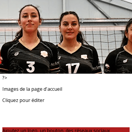
Exporter les lignes sélectionnées
Exporter toutes les colonnes
Exporter uniquement les colonnes affichées
Menu
<
>
Resultats
Actualités
?>
Images de la page d'accueil
Cliquez pour éditer
Ajoutez un logo, un bouton, des réseaux sociaux