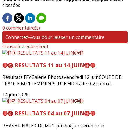
classées
0 commentaire(s)
Connectez-vous pour laisser un commentaire
Consultez également
🔴🏐 RESULTATS 11 au 14 JUIN🏐🔴
Résultats FFVGalerie PhotosVendredi 12 juinCOUPE DE
FRANCE M11 FEMININPOULE HDéfaite 0-2 contre...
14 juin 2026
🔴🏐 RESULTATS 04 au 07 JUIN🏐🔴
PHASE FINALE CDF M21FJeudi 4 juinCérémonie