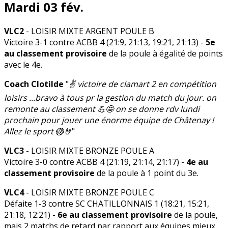
Mardi 03 fév.
VLC2
- LOISIR MIXTE ARGENT POULE B
Victoire 3-1 contre ACBB 4 (21:9, 21:13, 19:21, 21:13) -
5e
au classement provisoire
de la poule à égalité de points
avec le 4e.
Coach Clotilde
"
✌️ victoire de clamart 2 en compétition
loisirs ...bravo à tous pr la gestion du match du jour. on
remonte au classement 💪🤩 on se donne rdv lundi
prochain pour jouer une énorme équipe de Châtenay !
Allez le sport 🏐🤘
"
VLC3
- LOISIR MIXTE BRONZE POULE A
Victoire 3-0 contre ACBB 4 (21:19, 21:14, 21:17) -
4e au
classement provisoire
de la poule à 1 point du 3e.
VLC4
- LOISIR MIXTE BRONZE POULE C
Défaite 1-3 contre SC CHATILLONNAIS 1 (18:21, 15:21,
21:18, 12:21) -
6e au classement provisoire
de la poule,
mais 2 matchs de retard par rapport aux équipes mieux