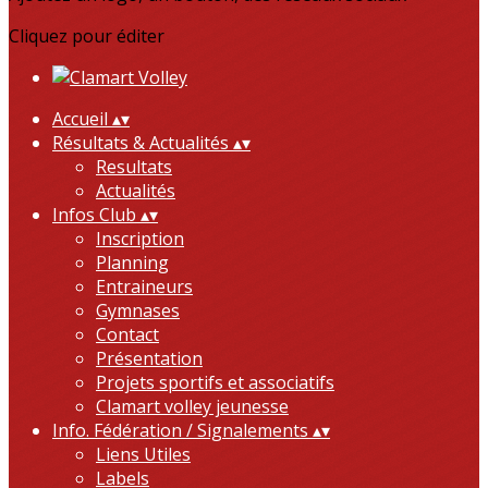
Cliquez pour éditer
Accueil
▴
▾
Résultats & Actualités
▴
▾
Resultats
Actualités
Infos Club
▴
▾
Inscription
Planning
Entraineurs
Gymnases
Contact
Présentation
Projets sportifs et associatifs
Clamart volley jeunesse
Info. Fédération / Signalements
▴
▾
Liens Utiles
Labels