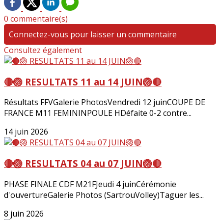
0 commentaire(s)
Connectez-vous pour laisser un commentaire
Consultez également
🔴🏐 RESULTATS 11 au 14 JUIN🏐🔴
Résultats FFVGalerie PhotosVendredi 12 juinCOUPE DE
FRANCE M11 FEMININPOULE HDéfaite 0-2 contre...
14 juin 2026
🔴🏐 RESULTATS 04 au 07 JUIN🏐🔴
PHASE FINALE CDF M21FJeudi 4 juinCérémonie
d'ouvertureGalerie Photos (SartrouVolley)Taguer les...
8 juin 2026