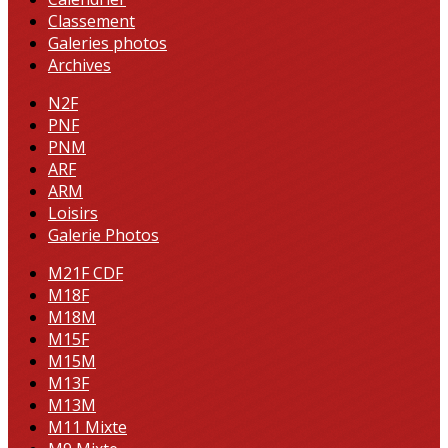
Classement
Galeries photos
Archives
N2F
PNF
PNM
ARF
ARM
Loisirs
Galerie Photos
M21F CDF
M18F
M18M
M15F
M15M
M13F
M13M
M11 Mixte