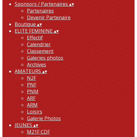
Sponsors / Partenaires
▴
▾
Partenaires
Devenir Partenaire
Boutique
▴
▾
ELITE FEMININE
▴
▾
Effectif
Calendrier
Classement
Galeries photos
Archives
AMATEURS
▴
▾
N2F
PNF
PNM
ARF
ARM
Loisirs
Galerie Photos
JEUNES
▴
▾
M21F CDF