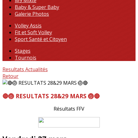
M9 Mixte
Baby & Super Baby
Galerie Photos
Volley Assis
Fit et Soft Volley
Sport Santé et Citoyen
Stages
Tournois
Resultats
Actualités
Retour
🔴🏐 RESULTATS 28&29 MARS 🏐🔴
Résultats FFV