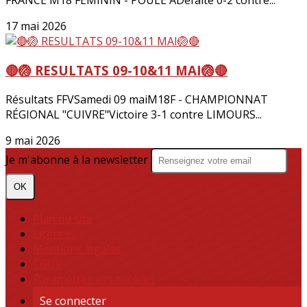
FRANCE M18 FEMININ - POULE ADéfaite 0-2 contre...
17 mai 2026
🔴🏐 RESULTATS 09-10&11 MAI🏐🔴
Résultats FFVSamedi 09 maiM18F - CHAMPIONNAT
RÉGIONAL "CUIVRE"Victoire 3-1 contre LIMOURS...
9 mai 2026
Je m'abonne à la newsletter
OK
Plan du site
Licences
Mentions légales
CGUV
Paramétrer vos cookies
Se connecter