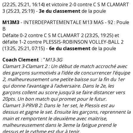
(22:25, 25:21, 16:14) et victoire 2-0 contre C S M CLAMART
3 (25:23, 25:19) -
3e du classement
de la poule
M13M3
- INTERDEPARTEMENTALE M13 MAS - 92 : Poule
B
Défaite 0-2 contre C S M CLAMART 2 (23:25, 19:25) et
défaite 1-2 contre PLESSIS-ROBINSON VOLLEY-BALL 2
(13:25, 25:21, 07:15) -
6e du classement
de la poule
Coach Clement
: "
M13-3G
Clamart 3-Clamart 2 : Un début de match accroché avec
des garçons surmotivés a l’idée de concurrencer l’équipe
2, malheureusement une petite baisse sur la fin du 1er
qui donne l’avantage à l’adversaire. Dans le 2e, les
garçons collent au score jusqu’à se faire distancer vers
20pts. Un bon match qui promet pour le futur.
Clamart 3-PRVB 2: Dans le 1er set, le Plessis est au
dessus et gagne le set. Ensuite les garçons, reprennent la
main et remportent le deuxième avec maitrise,
malheureusement dans le 3eme la fatigue prend le
dessus et le rythme est dur à tenir.