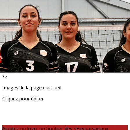
Exporter les lignes sélectionnées
Exporter toutes les colonnes
Exporter uniquement les colonnes affichées
Menu
<
>
Resultats
Actualités
?>
Images de la page d'accueil
Cliquez pour éditer
Ajoutez un logo, un bouton, des réseaux sociaux