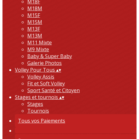
M18F
M18M
M15F
M15M
M13F
M13M
M11 Mixte
M9 Mixte
Baby & Super Baby
Galerie Photos
Volley Pour Tous
▴
▾
Volley Assis
Fit et Soft Volley
Sport Santé et Citoyen
Stages et tournois
▴
▾
Stages
Tournois
Tous vos Paiements