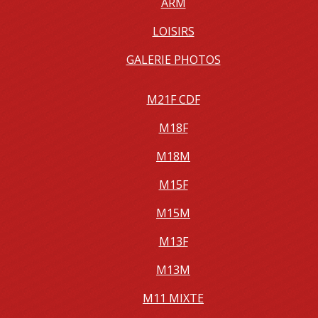
ARM
LOISIRS
GALERIE PHOTOS
M21F CDF
M18F
M18M
M15F
M15M
M13F
M13M
M11 MIXTE