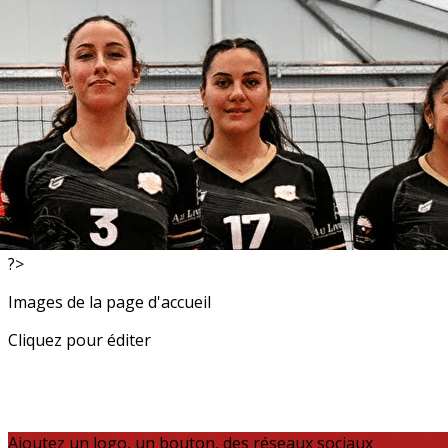
Exporter les lignes sélectionnées
Exporter toutes les colonnes
Exporter uniquement les colonnes affichées
Menu
<
>
Resultats
Actualités
?>
Images de la page d'accueil
Cliquez pour éditer
Ajoutez un logo, un bouton, des réseaux sociaux