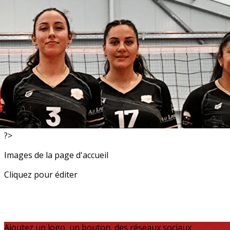
Exporter les lignes sélectionnées
Exporter toutes les colonnes
Exporter uniquement les colonnes affichées
Menu
<
>
Resultats
Actualités
?>
Images de la page d'accueil
Cliquez pour éditer
Ajoutez un logo, un bouton, des réseaux sociaux