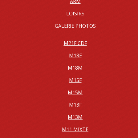
ARM
LOISIRS
GALERIE PHOTOS
M21F CDF
M18F
M18M
M15F
M15M
M13F
M13M
M11 MIXTE