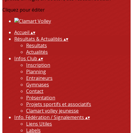
Cliquez pour éditer
Accueil
▴
▾
Résultats & Actualités
▴
▾
Resultats
Actualités
Infos Club
▴
▾
Inscription
Planning
Entraineurs
Gymnases
Contact
Présentation
Projets sportifs et associatifs
Clamart volley jeunesse
Info. Fédération / Signalements
▴
▾
Liens Utiles
Labels