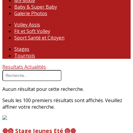
M9 Mixte
Baby & Super Baby
Galerie Photos
Volley Assis
Fit et Soft Volley
Sport Santé et Citoyen
Stages
Tournois
Resultats
Actualités
Aucun résultat pour cette recherche.
Seuls les 100 premiers résultats sont affichés. Veuillez
affiner votre recherche.
🔴🏐 Stage Jeunes Eté 🏐🔴