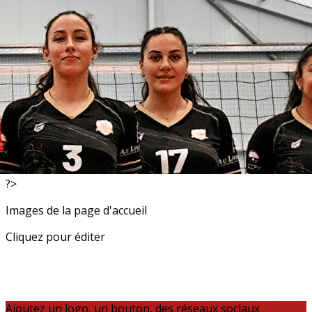
Exporter les lignes sélectionnées
Exporter toutes les colonnes
Exporter uniquement les colonnes affichées
Menu
<
>
Resultats
Actualités
?>
Images de la page d'accueil
Cliquez pour éditer
Ajoutez un logo, un bouton, des réseaux sociaux