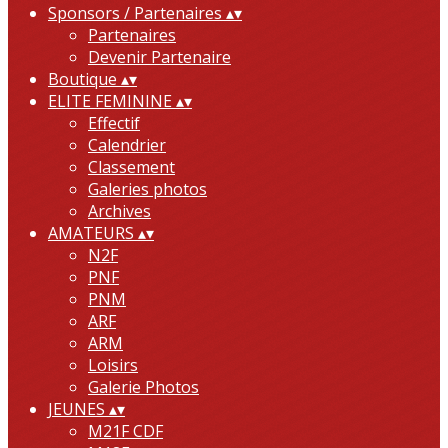
Sponsors / Partenaires
▴
▾
Partenaires
Devenir Partenaire
Boutique
▴
▾
ELITE FEMININE
▴
▾
Effectif
Calendrier
Classement
Galeries photos
Archives
AMATEURS
▴
▾
N2F
PNF
PNM
ARF
ARM
Loisirs
Galerie Photos
JEUNES
▴
▾
M21F CDF