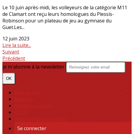
Le 10 juin après-midi, les volleyeurs de la catégorie M11
de Clamart ont reçu leurs homologues du Plessis-
Robinson pour un plateau de jeu au gymnase du
Guet.Les...
12 juin 2023
Lire la suite...
Suivant
Précédent
Je m'abonne à la newsletter
OK
Plan du site
Licences
Mentions légales
CGUV
Paramétrer vos cookies
Se connecter