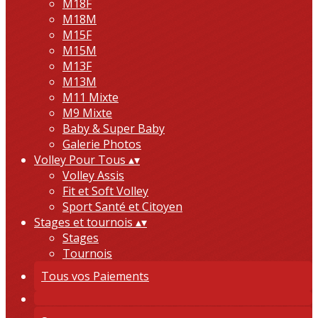
M18F
M18M
M15F
M15M
M13F
M13M
M11 Mixte
M9 Mixte
Baby & Super Baby
Galerie Photos
Volley Pour Tous
▴
▾
Volley Assis
Fit et Soft Volley
Sport Santé et Citoyen
Stages et tournois
▴
▾
Stages
Tournois
Tous vos Paiements